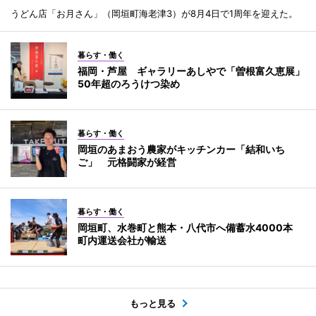
うどん店「お月さん」（岡垣町海老津3）が8月4日で1周年を迎えた。
暮らす・働く
福岡・芦屋 ギャラリーあしやで「曽根富久恵展」
50年超のろうけつ染め
暮らす・働く
岡垣のあまおう農家がキッチンカー「結和いち
ご」 元格闘家が経営
暮らす・働く
岡垣町、水巻町と熊本・八代市へ備蓄水4000本
町内運送会社が輸送
もっと見る