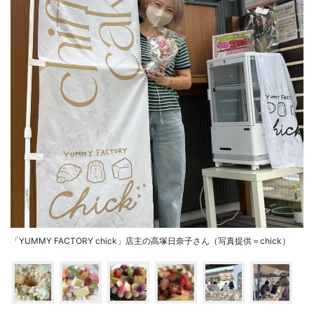
「YUMMY FACTORY chick」店主の高塚日奈子さん（写真提供＝chick）