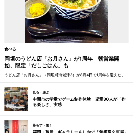
食べる
岡垣のうどん店「お月さん」が1周年 朝営業開
始、限定「だしごはん」も
うどん店「お月さん」（岡垣町海老津3）が8月4日で1周年を迎えた。
見る・遊ぶ
中間市の学童でゲーム制作体験 児童30人が「作
る楽しさ」実感
暮らす・働く
福岡・芦屋 ギャラリーあしやで「曽根富久恵展」