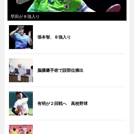
早田が８強入り
張本智、８強入り
脳腫瘍手術で誤部位摘出
有明が２回戦へ 高校野球