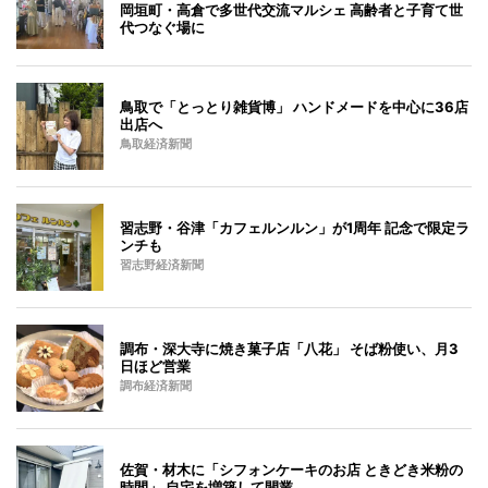
岡垣町・高倉で多世代交流マルシェ 高齢者と子育て世
代つなぐ場に
鳥取で「とっとり雑貨博」 ハンドメードを中心に36店
出店へ
鳥取経済新聞
習志野・谷津「カフェルンルン」が1周年 記念で限定ラ
ンチも
習志野経済新聞
調布・深大寺に焼き菓子店「八花」 そば粉使い、月3
日ほど営業
調布経済新聞
佐賀・材木に「シフォンケーキのお店 ときどき米粉の
時間」 自宅を増築して開業