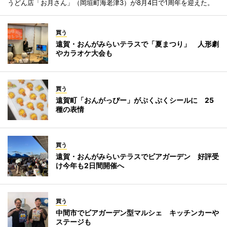
うどん店「お月さん」（岡垣町海老津3）が8月4日で1周年を迎えた。
買う
遠賀・おんがみらいテラスで「夏まつり」 人形劇
やカラオケ大会も
買う
遠賀町「おんがっぴー」がぷくぷくシールに 25
種の表情
買う
遠賀・おんがみらいテラスでビアガーデン 好評受
け今年も2日間開催へ
買う
中間市でビアガーデン型マルシェ キッチンカーや
ステージも