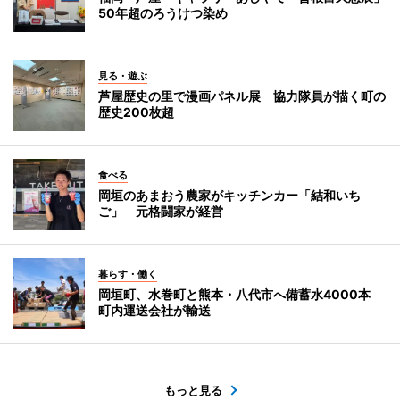
50年超のろうけつ染め
見る・遊ぶ
芦屋歴史の里で漫画パネル展 協力隊員が描く町の
歴史200枚超
食べる
岡垣のあまおう農家がキッチンカー「結和いち
ご」 元格闘家が経営
暮らす・働く
岡垣町、水巻町と熊本・八代市へ備蓄水4000本
町内運送会社が輸送
もっと見る