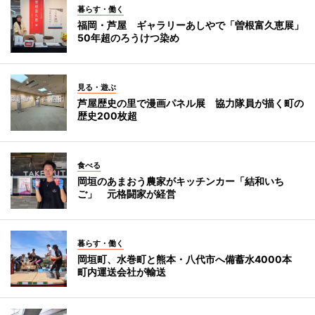
暮らす・働く
福岡・芦屋 ギャラリーあしやで「曽根富久恵展」
50年超のろうけつ染め
見る・遊ぶ
芦屋歴史の里で漫画パネル展 協力隊員が描く町の
歴史200枚超
食べる
岡垣のあまおう農家がキッチンカー「結和いち
ご」 元格闘家が経営
暮らす・働く
岡垣町、水巻町と熊本・八代市へ備蓄水4000本
町内運送会社が輸送