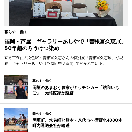
暮らす・働く
福岡・芦屋 ギャラリーあしやで「曽根富久恵展」
50年超のろうけつ染め
直方市在住の染色家・曽根富久恵さんの特別展「曽根富久恵展」が現
在、ギャラリーあしや（芦屋町中ノ浜4）で開かれている。
暮らす・働く
岡垣のあまおう農家がキッチンカー「結和いち
ご」 元格闘家が経営
暮らす・働く
岡垣町、水巻町と熊本・八代市へ備蓄水4000本
町内運送会社が輸送