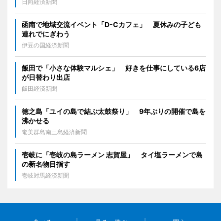
日向経済新聞
函南で地域交流イベント「D-Cカフェ」 夏休みの子ども
連れでにぎわう
伊豆の国経済新聞
飯田で「小さな体験マルシェ」 好きを仕事にしている6店
が日替わり出店
飯田経済新聞
徳之島「ユイの島で結ぶ太鼓祭り」 9年ぶりの開催で島を
沸かせる
奄美群島南三島経済新聞
壱岐に「壱岐の島ラーメン 志賀屋」 タイ塩ラーメンで島
の新名物目指す
壱岐対馬経済新聞