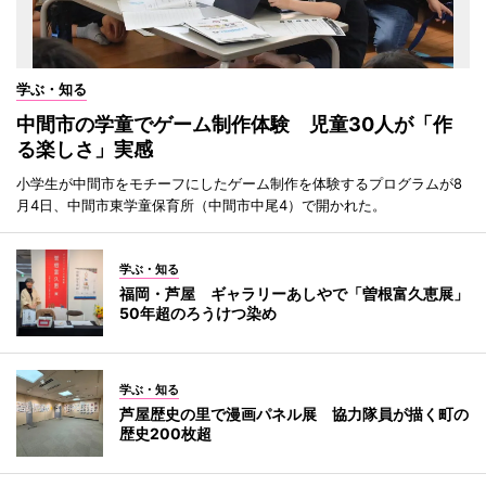
学ぶ・知る
中間市の学童でゲーム制作体験 児童30人が「作
る楽しさ」実感
小学生が中間市をモチーフにしたゲーム制作を体験するプログラムが8
月4日、中間市東学童保育所（中間市中尾4）で開かれた。
学ぶ・知る
福岡・芦屋 ギャラリーあしやで「曽根富久恵展」
50年超のろうけつ染め
学ぶ・知る
芦屋歴史の里で漫画パネル展 協力隊員が描く町の
歴史200枚超