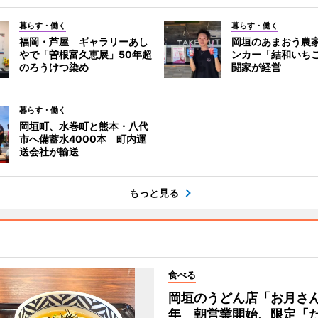
暮らす・働く
暮らす・働く
福岡・芦屋 ギャラリーあし
岡垣のあまおう農
やで「曽根富久恵展」50年超
ンカー「結和いち
のろうけつ染め
闘家が経営
暮らす・働く
岡垣町、水巻町と熊本・八代
市へ備蓄水4000本 町内運
送会社が輸送
もっと見る
食べる
岡垣のうどん店「お月さん
年 朝営業開始、限定「