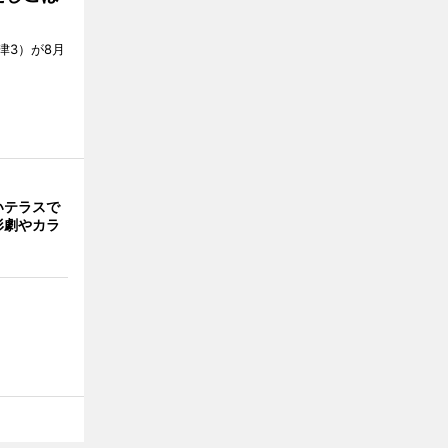
津3）が8月
いテラスで
形劇やカラ