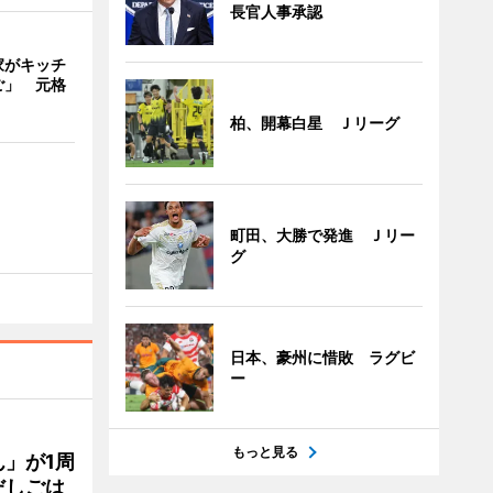
長官人事承認
家がキッチ
ご」 元格
柏、開幕白星 Ｊリーグ
町田、大勝で発進 Ｊリー
グ
日本、豪州に惜敗 ラグビ
ー
もっと見る
」が1周
だしごは