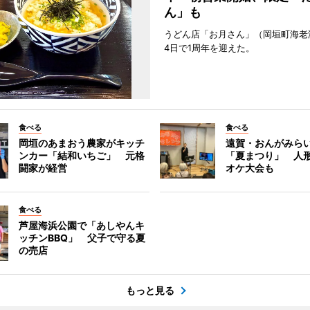
ん」も
うどん店「お月さん」（岡垣町海老
4日で1周年を迎えた。
食べる
食べる
岡垣のあまおう農家がキッチ
遠賀・おんがみら
ンカー「結和いちご」 元格
「夏まつり」 人
闘家が経営
オケ大会も
食べる
芦屋海浜公園で「あしやんキ
ッチンBBQ」 父子で守る夏
の売店
もっと見る