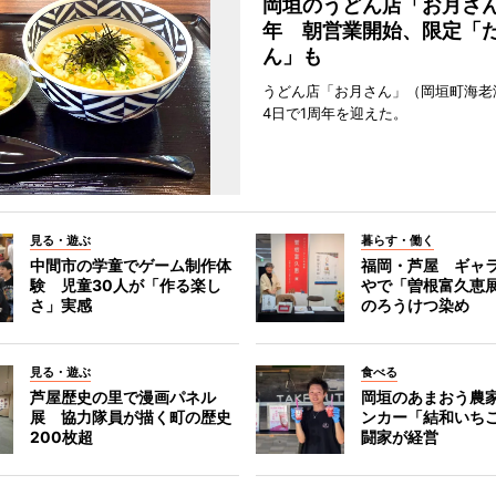
岡垣のうどん店「お月さん
年 朝営業開始、限定「
ん」も
うどん店「お月さん」（岡垣町海老
4日で1周年を迎えた。
見る・遊ぶ
暮らす・働く
中間市の学童でゲーム制作体
福岡・芦屋 ギャ
験 児童30人が「作る楽し
やで「曽根富久恵展
さ」実感
のろうけつ染め
見る・遊ぶ
食べる
芦屋歴史の里で漫画パネル
岡垣のあまおう農
展 協力隊員が描く町の歴史
ンカー「結和いち
200枚超
闘家が経営