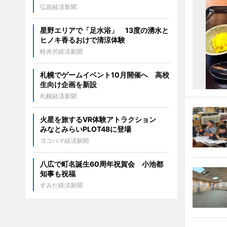
弘前経済新聞
星野エリアで「足水浴」 13度の湧水と
ヒノキ香るおけで清涼体験
軽井沢経済新聞
札幌でゲームイベント10月開催へ 高校
生向け企画を新設
札幌経済新聞
火星を旅するVR体験アトラクション
みなとみらいPLOT48に登場
ヨコハマ経済新聞
八広で町名誕生60周年祝賀会 小池都
知事も祝福
すみだ経済新聞