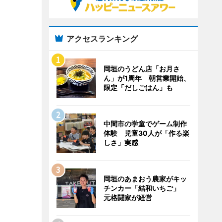
アクセスランキング
岡垣のうどん店「お月さ
ん」が1周年 朝営業開始、
限定「だしごはん」も
中間市の学童でゲーム制作
体験 児童30人が「作る楽
しさ」実感
岡垣のあまおう農家がキッ
チンカー「結和いちご」
元格闘家が経営