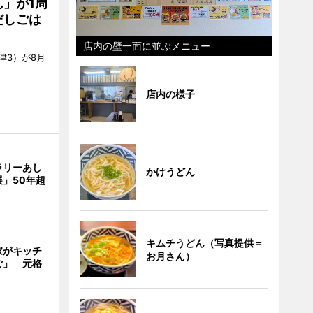
」が1周
だしごは
店内の壁一面に並ぶメニュー
津3）が8月
店内の様子
ラリーあし
かけうどん
」50年超
キムチうどん（写真提供＝
家がキッチ
お月さん）
ご」 元格