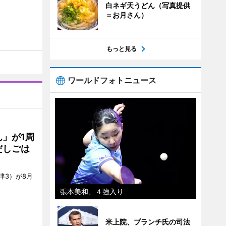
白ネギ天うどん（写真提供
＝お月さん）
もっと見る
ワールドフォトニュース
」が1周
だしごは
津3）が8月
張本美和、４強入り
米上院、ブランチ氏の司法