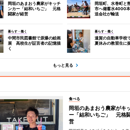
岡垣のあまおう農家がキッチ
岡垣町、水巻町と
ンカー「結和いちご」 元格
市へ備蓄水4000
闘家が経営
送会社が輸送
暮らす・働く
暮らす・働く
中間市民図書館で原爆の絵画
遠賀の自動車学校
展 高校生が証言者の記憶描
夏休みの教習生に
く
もっと見る
食べる
岡垣のあまおう農家がキ
ー「結和いちご」 元格
営