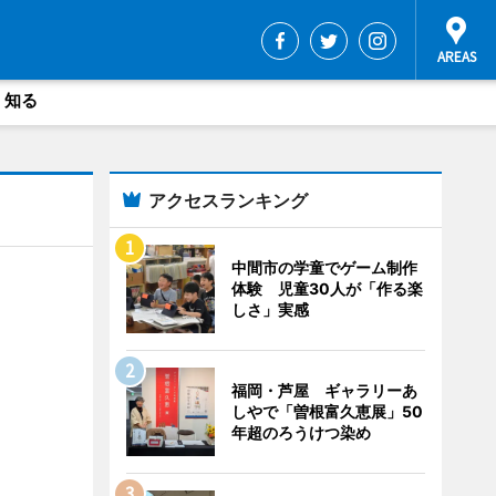
・知る
アクセスランキング
中間市の学童でゲーム制作
体験 児童30人が「作る楽
しさ」実感
福岡・芦屋 ギャラリーあ
しやで「曽根富久恵展」50
年超のろうけつ染め