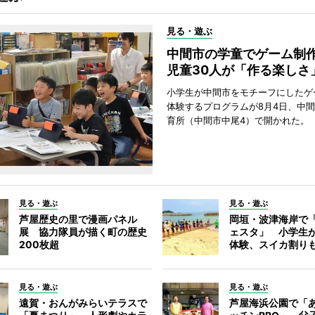
見る・遊ぶ
中間市の学童でゲーム
児童30人が「作る楽しさ
小学生が中間市をモチーフにしたゲ
体験するプログラムが8月4日、中
育所（中間市中尾4）で開かれた。
見る・遊ぶ
見る・遊ぶ
芦屋歴史の里で漫画パネル
岡垣・波津海岸で
展 協力隊員が描く町の歴史
ェスタ」 小学生
200枚超
体験、スイカ割り
見る・遊ぶ
見る・遊ぶ
遠賀・おんがみらいテラスで
芦屋海浜公園で「