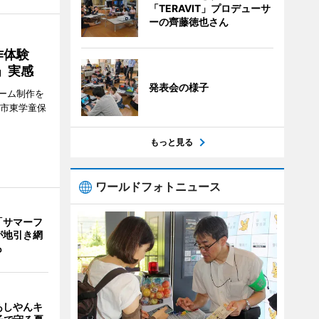
「TERAVIT」プロデューサ
ーの齊藤徳也さん
制作体験
」実感
発表会の様子
ーム制作を
間市東学童保
もっと見る
ワールドフォトニュース
「サマーフ
が地引き網
も
あしやんキ