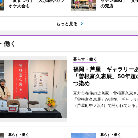
「夏まつり」 人形劇やカラ
ッチンBBQ」 父
オケ大会も
の売店
もっと見る
・働く
暮らす・働く
福岡・芦屋 ギャラリー
「曽根富久恵展」50年超
つ染め
直方市在住の染色家・曽根富久恵さ
「曽根富久恵展」が現在、ギャラリ
（芦屋町中ノ浜4）で開かれている
暮らす・働く
暮らす・働く