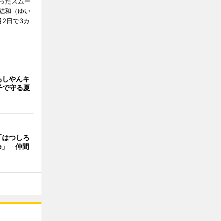
ったスムー
結和（ゆい
2日で3カ
あしやんキ
子で守る夏
「はつしろ
fe」 仲間