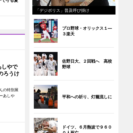
子で守る夏
「デジポリス」普及呼び掛け
プロ野球・オリックス１―
３楽天
佐野日大、２回戦へ 高校
あしやで
野球
のろうけ
んの特別展
ーあしや
平和への祈り、灯籠流しに
。
ドイツ、６月熱波で９６０
０人死亡