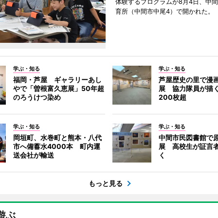
体験するプログラムが8月4日、中
育所（中間市中尾4）で開かれた。
学ぶ・知る
学ぶ・知る
福岡・芦屋 ギャラリーあし
芦屋歴史の里で漫
やで「曽根富久恵展」50年超
展 協力隊員が描
のろうけつ染め
200枚超
学ぶ・知る
学ぶ・知る
岡垣町、水巻町と熊本・八代
中間市民図書館で
市へ備蓄水4000本 町内運
展 高校生が証言
送会社が輸送
く
もっと見る
遊ぶ