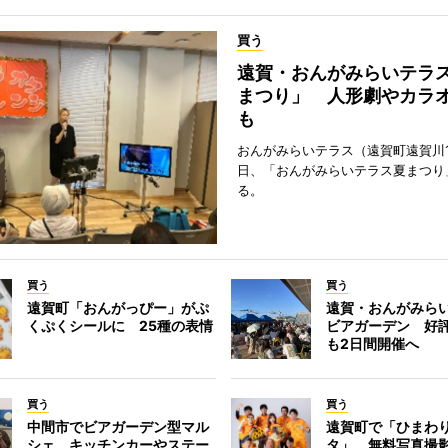
買う
遠賀・おんがみらいテラ
まつり」 人形劇やカラ
も
おんがみらいテラス（遠賀町遠賀川1
日、「おんがみらいテラス夏まつり
る。
買う
買う
遠賀町「おんがっぴー」がぷ
遠賀・おんがみら
くぷくシールに 25種の表情
ビアガーデン 好
も2日間開催へ
買う
買う
中間市でビアガーデン型マル
遠賀町で「ひまわ
シェ キッチンカーやステー
タ」 無料写真撮