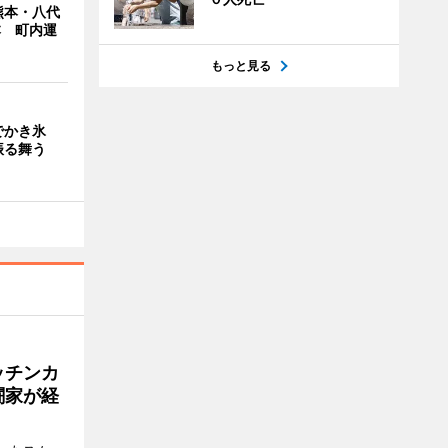
熊本・八代
本 町内運
もっと見る
でかき氷
振る舞う
ッチンカ
闘家が経