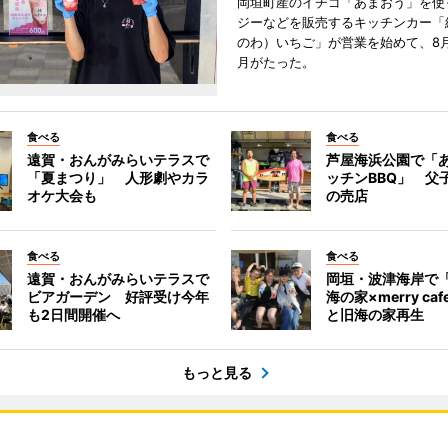
岡垣町産のイチゴ「あまおう」を使
ジーなどを販売するキッチンカー「
のわ）いちご」が営業を始めて、8月
月がたった。
食べる
食べる
遠賀・おんがみらいテラスで
芦屋海浜公園で「
「夏まつり」 人形劇やカラ
ッチンBBQ」 父
オケ大会も
の売店
食べる
食べる
遠賀・おんがみらいテラスで
岡垣・波津海岸で
ビアガーデン 好評受け今年
海の家×merry ca
も2日間開催へ
と旧海の家再生
もっと見る