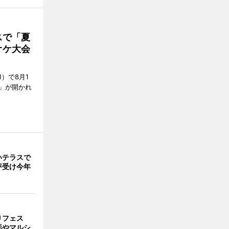
スで「夏
オケ大会
）で8月1
」が開かれ
いテラスで
評受け今年
りフェス
影やマルシ