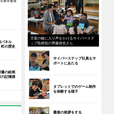
間市東学童保
児童の輪に入り声をかけるサイバーステ
画パネル
ップ取締役の齊藤徳也さん
く町の歴史
サイバーステップ社員もサ
ポートにあたる
原爆の絵画
者の記憶描
タブレットでのゲーム制作
を体験する様子
最後の挨拶をする