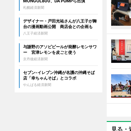
MONGOL800、DA PUMPら出演
札幌経済新聞
デザイナー・戸田光祐さんが八王子が舞
台の漫画動画公開 商店会との企画も
八王子経済新聞
与謝野のアソビビールが発酵レモンサワ
ー 宮津レモンを皮ごと使う
京丹後経済新聞
セブン‐イレブン沖縄が名護の沖縄そば
店「幸ちゃんそば」とコラボ
やんばる経済新聞
見る・