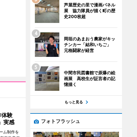
芦屋歴史の里で漫画パネル
展 協力隊員が描く町の歴
史200枚超
岡垣のあまおう農家がキッ
チンカー「結和いちご」
元格闘家が経営
中間市民図書館で原爆の絵
画展 高校生が証言者の記
憶描く
もっと見る
制作体験
フォトフラッシュ
」実感
ーム制作を