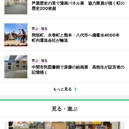
芦屋歴史の里で漫画パネル展 協力隊員が描く町の
歴史200枚超
学ぶ・知る
岡垣町、水巻町と熊本・八代市へ備蓄水4000本
町内運送会社が輸送
学ぶ・知る
中間市民図書館で原爆の絵画展 高校生が証言者の
記憶描く
もっと見る
見る・遊ぶ