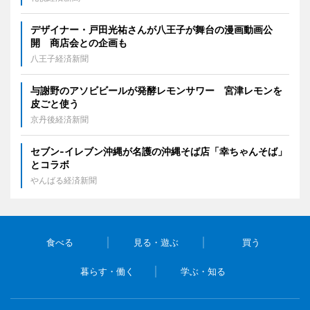
デザイナー・戸田光祐さんが八王子が舞台の漫画動画公
開 商店会との企画も
八王子経済新聞
与謝野のアソビビールが発酵レモンサワー 宮津レモンを
皮ごと使う
京丹後経済新聞
セブン‐イレブン沖縄が名護の沖縄そば店「幸ちゃんそば」
とコラボ
やんばる経済新聞
食べる
見る・遊ぶ
買う
暮らす・働く
学ぶ・知る