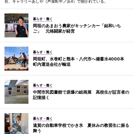
在、ギャラリーあしや（芦屋町中ノ浜4）で開かれている。
暮らす・働く
岡垣のあまおう農家がキッチンカー「結和いち
ご」 元格闘家が経営
暮らす・働く
岡垣町、水巻町と熊本・八代市へ備蓄水4000本
町内運送会社が輸送
暮らす・働く
中間市民図書館で原爆の絵画展 高校生が証言者の
記憶描く
暮らす・働く
遠賀の自動車学校でかき氷 夏休みの教習生に振る
舞う